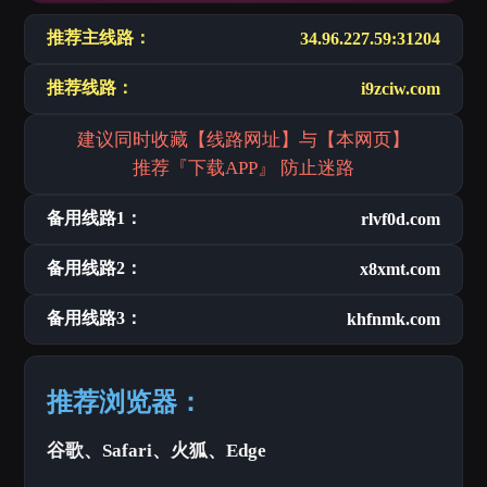
推荐主线路：
34.96.227.59:31204
推荐线路：
i9zciw.com
建议同时收藏【线路网址】与【本网页】
推荐『下载APP』 防止迷路
备用线路1：
rlvf0d.com
备用线路2：
x8xmt.com
备用线路3：
khfnmk.com
推荐浏览器：
谷歌、Safari、火狐、Edge